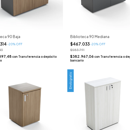
teca 90 Baja
Biblioteca 90 Mediana
.314
$467.033
-
20
% OFF
-
20
% OFF
43
$583.791
397,48
$382.967,06
con
Transferencia o depósito
con
Transferencia o de
io
bancario
Envío gratis