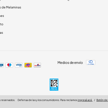
s de Melaminas
nes
to
as
Medios de envío
 reservados.
Defensa de las y los consumidores. Para reclamos
ingresá acá.
/
Botón de