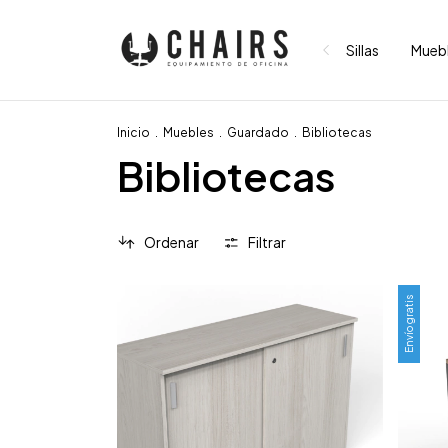
Sillas
Mueb
Inicio
.
Muebles
.
Guardado
.
Bibliotecas
Bibliotecas
Ordenar
Filtrar
Envío gratis