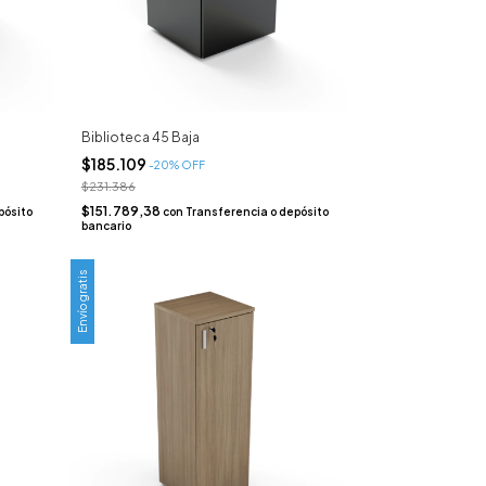
Biblioteca 45 Baja
$185.109
-
20
% OFF
$231.386
$151.789,38
pósito
con
Transferencia o depósito
bancario
Envío gratis