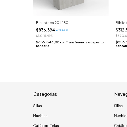
Biblioteca 90 H180
Biblio
$836.394
$312
-
20
% OFF
$1.045.493
$390.
$685.843,08
$256.
con
Transferencia o depósito
bancario
bancar
Categorías
Naveg
Sillas
Sillas
Muebles
Mueble
Catálogo Telas
Catálog