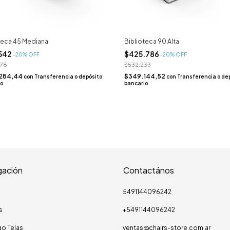
teca 45 Mediana
Biblioteca 90 Alta
.542
$425.786
-
20
% OFF
-
20
% OFF
678
$532.233
284,44
$349.144,52
con
Transferencia o depósito
con
Transferencia o de
io
bancario
ación
Contactános
5491144096242
s
+5491144096242
o Telas
ventas@chairs-store.com.ar