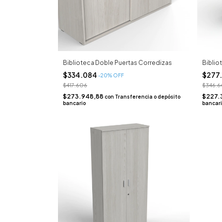
Biblioteca Doble Puertas Corredizas
Biblio
$334.084
$277
-
20
% OFF
$417.606
$346.6
$273.948,88
$227.
con
Transferencia o depósito
bancario
bancar