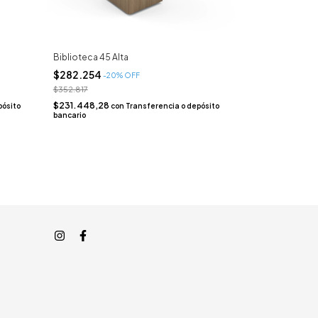
Biblioteca 45 Alta
$282.254
-
20
% OFF
$352.817
$231.448,28
pósito
con
Transferencia o depósito
bancario