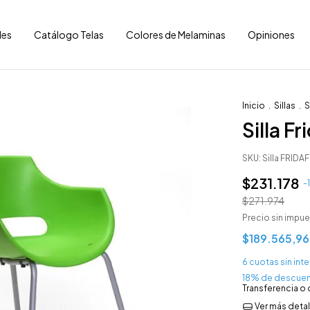
les
Catálogo Telas
Colores de Melaminas
Opiniones
Inicio
.
Sillas
.
S
Silla Fr
SKU:
Silla FRIDAF
$231.178
-
$271.974
Precio sin impu
$189.565,9
6
cuotas sin int
18% de descue
Transferencia o
Ver más detal