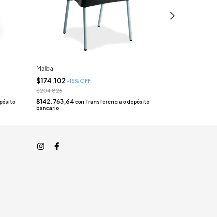
Malba
Silla Paulín
$174.102
$605.724
-
15
% OFF
-
15
$204.826
$712.616
$142.763,64
$496.693,68
pósito
con
Transferencia o depósito
c
bancario
bancario