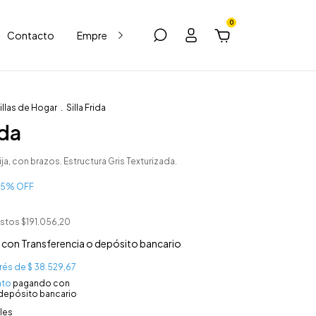
0
Contacto
Empresas
Blog
illas de Hogar
.
Silla Frida
ida
ija, con brazos. Estructura Gris Texturizada.
15
% OFF
estos
$191.056,20
6
con
Transferencia o depósito bancario
erés de
$ 38.529,67
nto
pagando con
 depósito bancario
les