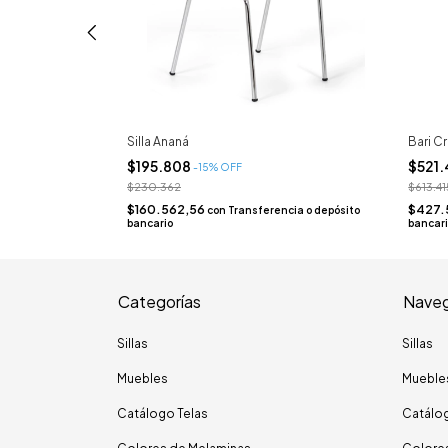
Silla Ananá
Bari 
$195.808
$521
-
15
% OFF
$230.362
$613.41
$160.562,56
$427.
ncia o depósito
con
Transferencia o depósito
bancario
bancar
Categorías
Naveg
Sillas
Sillas
Muebles
Mueble
Catálogo Telas
Catálog