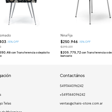
Cromado
Nina Fija
.403
$250.946
-
15
% OFF
-
15
% OFF
5
$295.231
550,46
$205.775,72
con
Transferencia o depósito
con
Transferencia o de
io
bancario
ación
Contactános
5491144096242
s
+5491144096242
o Telas
ventas@chairs-store.com.ar