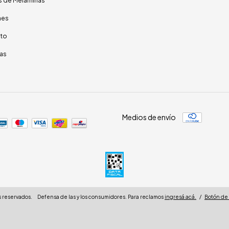
s de Melaminas
nes
to
as
Medios de envío
 reservados.
Defensa de las y los consumidores. Para reclamos
ingresá acá.
/
Botón de