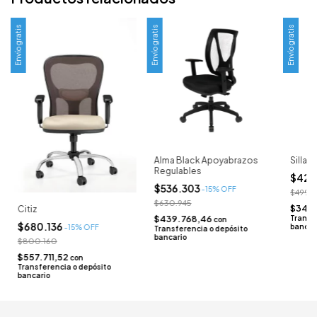
Envío gratis
Envío gratis
Envío gratis
Alma Black Apoyabrazos
Silla I
Regulables
$424
$536.303
-
15
% OFF
$499.3
$630.945
$348
Citiz
$439.768,46
Transf
con
$680.136
bancar
-
15
% OFF
Transferencia o depósito
bancario
$800.160
$557.711,52
con
Transferencia o depósito
bancario