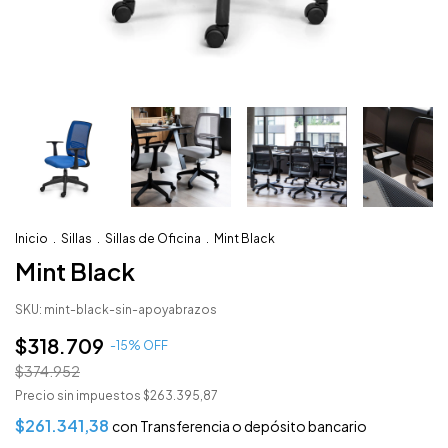
Inicio
.
Sillas
.
Sillas de Oficina
.
Mint Black
Mint Black
SKU:
mint-black-sin-apoyabrazos
$318.709
-
15
% OFF
$374.952
Precio sin impuestos
$263.395,87
$261.341,38
con
Transferencia o depósito bancario