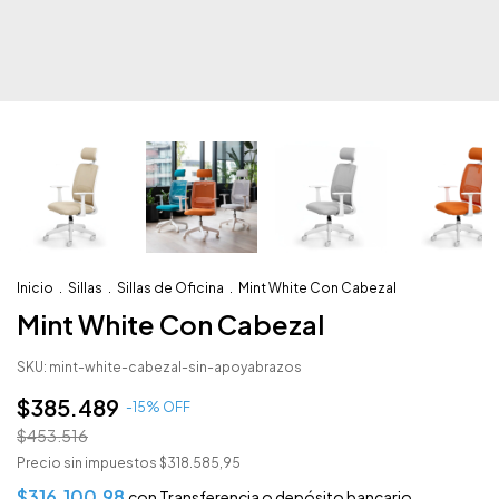
Inicio
.
Sillas
.
Sillas de Oficina
.
Mint White Con Cabezal
Mint White Con Cabezal
SKU:
mint-white-cabezal-sin-apoyabrazos
$385.489
-
15
% OFF
$453.516
Precio sin impuestos
$318.585,95
$316.100,98
con
Transferencia o depósito bancario