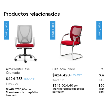
Productos relacionados
Envío gratis
Envío gratis
Envío gratis
Alma White Base
Silla India Trineo
Fresa 
Cromada
$424.420
$369
-
15
% OFF
$424.753
-
15
% OFF
$499.318
$434.3
$499.709
$348.024,40
$302
con
$348.297,46
Transferencia o depósito
Transf
con
bancario
bancar
Transferencia o depósito
bancario